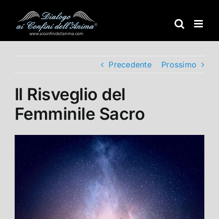
Salta
al
contenuto
Precedente
Prossimo
Il Risveglio del
Femminile Sacro