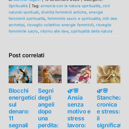
Spiritualità
|
Tag:
armonia con la natura spiritualità
,
cicli
naturali spirituali
,
divinità femminili antiche
,
energie
femminili spiritualità
,
femminile sacro e spiritualità
,
miti dee
archetipi
,
risveglio collettivo energie femminili
,
risveglio
femminile sacro
,
ritorno alle dee
,
spiritualità della natura
Post correlati
Blocchi
Segni
🌿🌸
🌿🌸
B
energetici
degli
Ansia
Stanchezza
e
sul
angeli
senza
cronica
s
denaro:
dopo
motivo e
e stress:
11
una
stress
il
1
segnali
perdita:
lavoro:
significato
s