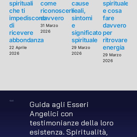
spirituali
come
cause
spirituale
s
che ti
riconoscerli
reali,
e cosa
c
impediscono
davvero
sintomi
fare
di
e
davvero
d
31 Marzo
2026
ricevere
significato
per
r
abbondanza
spirituale
ritrovare
energia
22 Aprile
29 Marzo
2
2026
2026
2
29 Marzo
2026
Guida agli Esseri
Angelici con
testimonianze della loro
esistenza. Spiritualità,