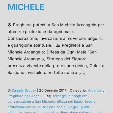
MICHELE
🌟 Preghiere potenti a San Michele Arcangelo per
ottenere protezione da ogni male.
Consacrazione, invocazioni ai nove cori angelici
e guarigione spirituale. 🙏 Preghiera a San
Michele Arcangelo: Difesa da Ogni Male "San
Michele Arcangelo, Stratega del Signore,
presenza vivente della protezione divina, Celeste
Bastione invisibile e perfetto contro [...]
Di
Daniela Raguel
|
26 Gennaio 2017
|
Categorie:
Arcangeli
,
Preghiere agli Angeli
|
Tag:
arcangeli e preghiere
,
consacrazione a San Michele
,
difesa spirituale
,
fede e
protezione divina
,
Guarigione con gli Angeli
,
guida
spirituale
,
invocazione angelica
,
liberazione dal male
,
luce