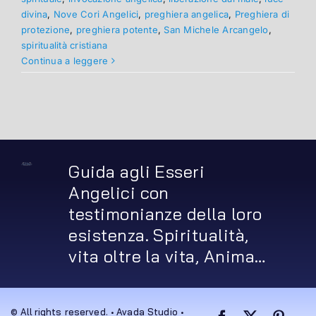
divina
,
Nove Cori Angelici
,
preghiera angelica
,
Preghiera di
protezione
,
preghiera potente
,
San Michele Arcangelo
,
spiritualità cristiana
Continua a leggere
Guida agli Esseri
Angelici con
testimonianze della loro
esistenza. Spiritualità,
vita oltre la vita, Anima…
© All rights reserved. • Avada Studio •