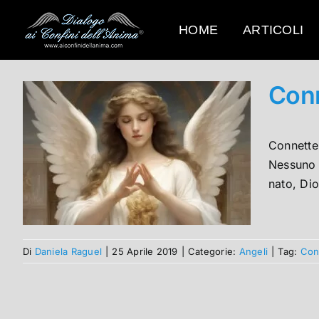
Salta
al
HOME
ARTICOLI
contenuto
Conn
Connetter
Nessuno e
nato, Dio
Di
Daniela Raguel
|
25 Aprile 2019
|
Categorie:
Angeli
|
Tag:
Conn