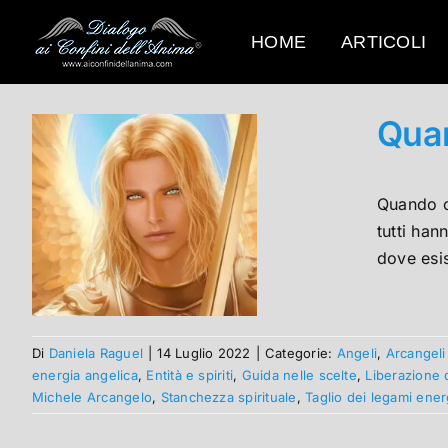
Salta
al
HOME
ARTICOLI
contenuto
Quan
Quando c
tutti han
dove esis
Di
Daniela Raguel
|
14 Luglio 2022
|
Categorie:
Angeli
,
Arcangeli
energia angelica
,
Entità e spiriti
,
Guida nelle scelte
,
Liberazione 
Michele Arcangelo
,
Stanchezza spirituale
,
Taglio dei legami ener