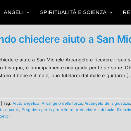
ANGELI
SPIRITUALITÀ E SCIENZA
RE
do chiedere aiuto a San Mi
hiedere aiuto a San Michele Arcangelo e ricevere il suo 
no bisogno, è principalmente una guida per le persone. Ch
tono il bene e il male, può tutelarci dal male e guidarci [..
|
Tag:
Aiuto angelico
,
Arcangelo della forza
,
Arcangelo della giustizia
dalla paura
,
Preghiera per la protezione
,
protezione spirituale
,
Rimozio
getici