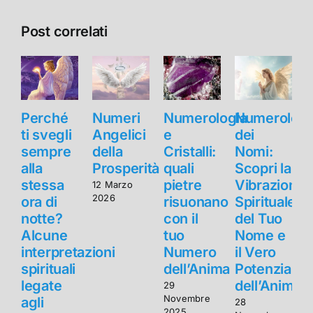
Post correlati
Perché
Numeri
Numerologia
Numerologi
ti svegli
Angelici
e
dei
t
sempre
della
Cristalli:
Nomi:
alla
Prosperità
quali
Scopri la
a
stessa
pietre
Vibrazione
12 Marzo
2026
ora di
risuonano
Spirituale
o
notte?
con il
del Tuo
n
Alcune
tuo
Nome e
interpretazioni
Numero
il Vero
i
spirituali
dell’Anima
Potenziale
s
legate
dell’Anima
l
29
Novembre
agli
a
28
2025