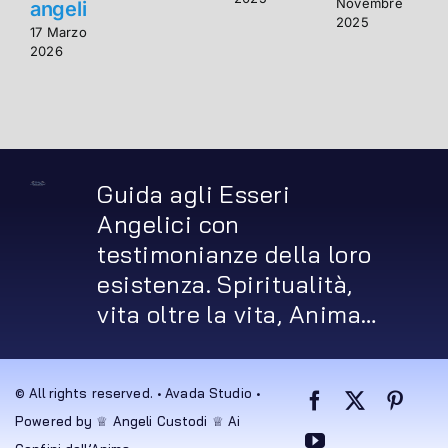
Novembre
angeli
a
2025
17 Marzo
1
2026
2
Guida agli Esseri
Angelici con
testimonianze della loro
esistenza. Spiritualità,
vita oltre la vita, Anima…
© All rights reserved. • Avada Studio •
Powered by ♕ Angeli Custodi ♕ Ai