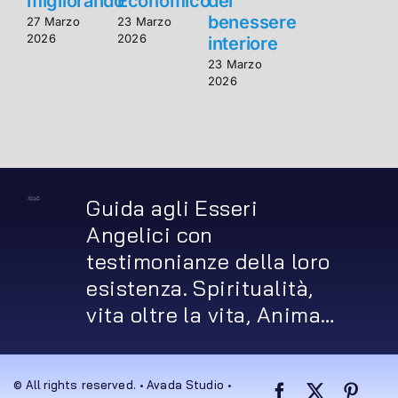
migliorando
Economico
del
m
benessere
27 Marzo
23 Marzo
2
2026
2026
2
interiore
23 Marzo
2026
Guida agli Esseri
Angelici con
testimonianze della loro
esistenza. Spiritualità,
vita oltre la vita, Anima…
© All rights reserved. • Avada Studio •