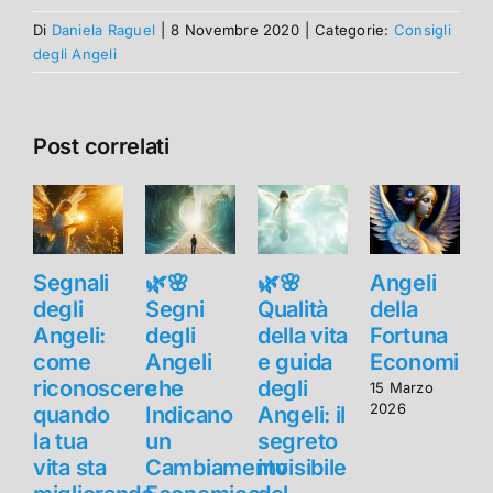
Di
Daniela Raguel
|
8 Novembre 2020
|
Categorie:
Consigli
degli Angeli
Post correlati
Segnali
🌿🌸
🌿🌸
Angeli
S
degli
Segni
Qualità
della
d
Angeli:
degli
della vita
Fortuna
A
come
Angeli
e guida
Economica
riconoscere
che
degli
15 Marzo
2026
quando
Indicano
Angeli: il
la tua
un
segreto
l
vita sta
Cambiamento
invisibile
v