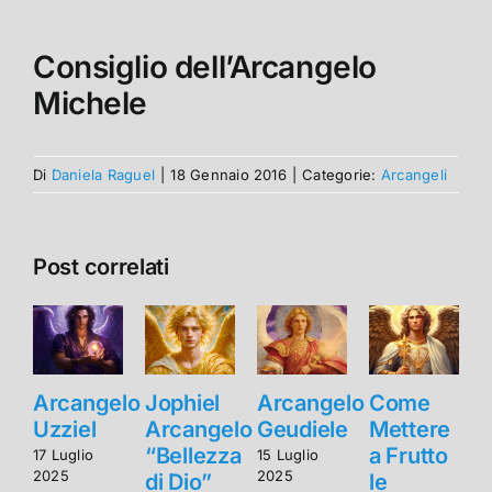
Consiglio dell’Arcangelo
Michele
Di
Daniela Raguel
|
18 Gennaio 2016
|
Categorie:
Arcangeli
Post correlati
Arcangelo
Jophiel
Arcangelo
Come
Uzziel
Arcangelo
Geudiele
Mettere
U
“Bellezza
a Frutto
17 Luglio
15 Luglio
1
2025
2025
2
di Dio”
le