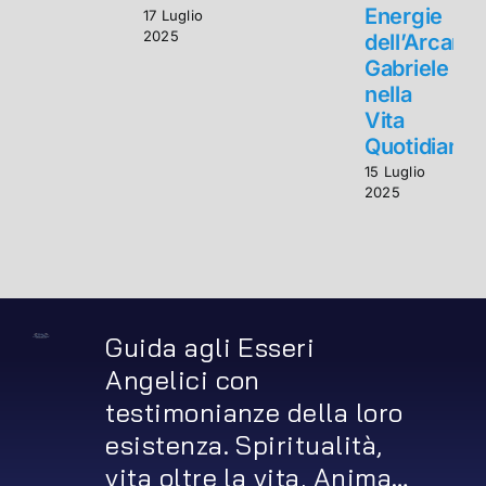
Energie
17 Luglio
2025
dell’Arcang
Gabriele
nella
Vita
Quotidiana
15 Luglio
2025
Guida agli Esseri
Angelici con
testimonianze della loro
esistenza. Spiritualità,
vita oltre la vita, Anima…