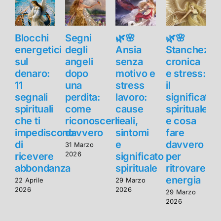
Blocchi
Segni
🌿🌸
🌿🌸
B
energetici
degli
Ansia
Stanchezza
e
sul
angeli
senza
cronica
s
denaro:
dopo
motivo e
e stress:
11
una
stress
il
1
segnali
perdita:
lavoro:
significato
s
spirituali
come
cause
spirituale
s
che ti
riconoscerli
reali,
e cosa
c
impediscono
davvero
sintomi
fare
di
e
davvero
d
31 Marzo
2026
ricevere
significato
per
r
abbondanza
spirituale
ritrovare
energia
22 Aprile
29 Marzo
2
2026
2026
2
29 Marzo
2026