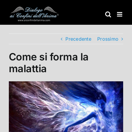
Salta
al
contenuto
Precedente
Prossimo
Come si forma la
malattia