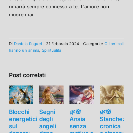
rimarrà sempre connesso a te. L’amore non
muore mai.
Di
Daniela Raguel
|
21 Febbraio 2024
|
Categorie:
Gli animali
hanno un anima
,
Spiritualità
Post correlati
Blocchi
Segni
🌿🌸
🌿🌸
B
energetici
degli
Ansia
Stanchezza
e
sul
angeli
senza
cronica
s