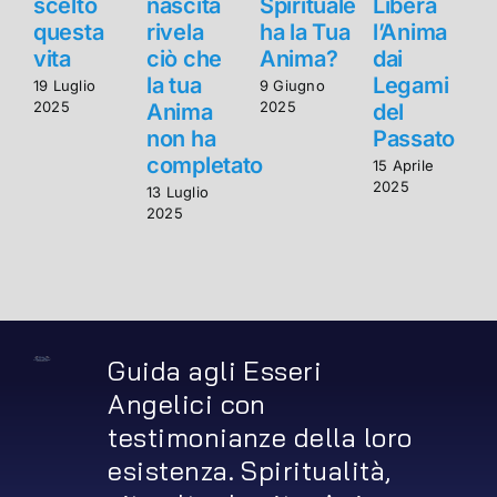
scelto
nascita
Spirituale
Libera
s
questa
rivela
ha la Tua
l’Anima
vita
ciò che
Anima?
dai
v
la tua
Legami
19 Luglio
9 Giugno
1
2025
2025
2
Anima
del
non ha
Passato
completato
15 Aprile
2025
13 Luglio
2025
Guida agli Esseri
Angelici con
testimonianze della loro
esistenza. Spiritualità,