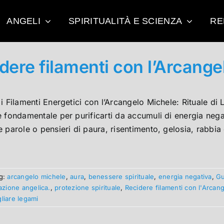
ANGELI
SPIRITUALITÀ E SCIENZA
RE
dere filamenti con l’Arcange
i Filamenti Energetici con l’Arcangelo Michele: Rituale di
 fondamentale per purificarti da accumuli di energia negat
 parole o pensieri di paura, risentimento, gelosia, rabbia 
g:
arcangelo michele
,
aura
,
benessere spirituale
,
energia negativa
,
Gu
azione angelica.
,
protezione spirituale
,
Recidere filamenti con l'Arcan
gliare legami