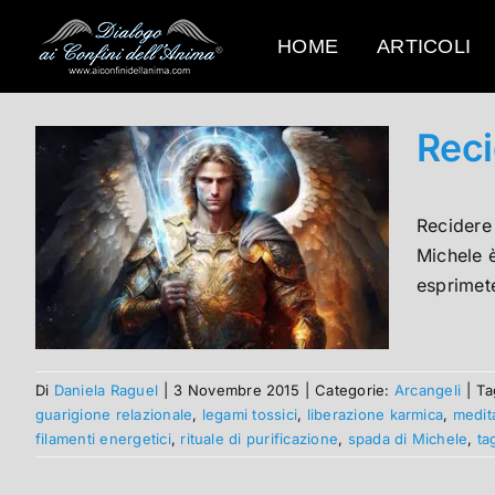
Salta
al
HOME
ARTICOLI
contenuto
Reci
Recidere 
Michele è
esprimete
Di
Daniela Raguel
|
3 Novembre 2015
|
Categorie:
Arcangeli
|
Ta
guarigione relazionale
,
legami tossici
,
liberazione karmica
,
medit
filamenti energetici
,
rituale di purificazione
,
spada di Michele
,
ta