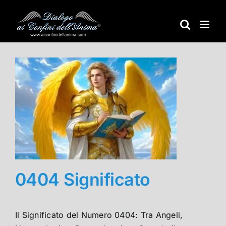
Salta
al
contenuto
0404 Significato
Il Significato del Numero 0404: Tra Angeli,