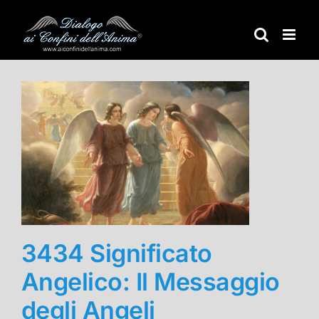
Salta
al
contenuto
3434 Significato
Angelico: Il Messaggio
degli Angeli