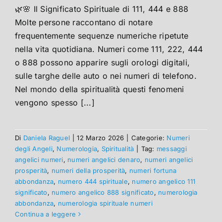
🌿🌸 Il Significato Spirituale di 111, 444 e 888
Molte persone raccontano di notare
frequentemente sequenze numeriche ripetute
nella vita quotidiana. Numeri come 111, 222, 444
o 888 possono apparire sugli orologi digitali,
sulle targhe delle auto o nei numeri di telefono.
Nel mondo della spiritualità questi fenomeni
vengono spesso [...]
Di
Daniela Raguel
|
12 Marzo 2026
|
Categorie:
Numeri
degli Angeli
,
Numerologia
,
Spiritualità
|
Tag:
messaggi
angelici numeri
,
numeri angelici denaro
,
numeri angelici
prosperità
,
numeri della prosperità
,
numeri fortuna
abbondanza
,
numero 444 spirituale
,
numero angelico 111
significato
,
numero angelico 888 significato
,
numerologia
abbondanza
,
numerologia spirituale numeri
Continua a leggere