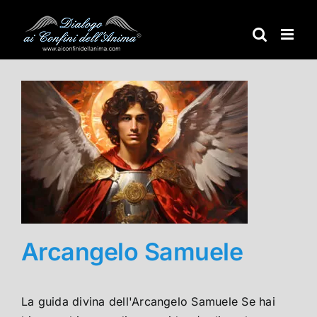
Salta
al
contenuto
Arcangelo Samuele
La guida divina dell'Arcangelo Samuele Se hai