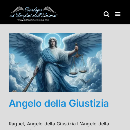
Salta
al
contenuto
Angelo della Giustizia
Raguel, Angelo della Giustizia L'Angelo della