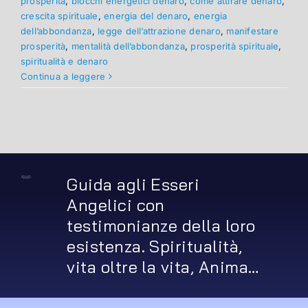
prosperità
,
blocchi energetici denaro
,
come attirare denaro
,
crescita spirituale
,
energia del denaro
,
energia
dell’abbondanza
,
legge dell’attrazione denaro
,
manifestare
prosperità
,
mentalità dell’abbondanza
,
prosperità spirituale
,
spiritualità e denaro
Continua a leggere
Guida agli Esseri
Angelici con
testimonianze della loro
esistenza. Spiritualità,
vita oltre la vita, Anima…