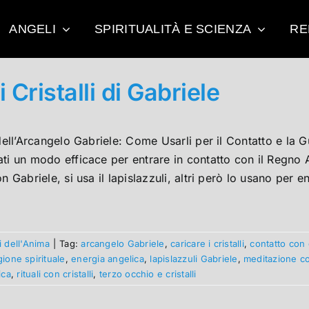
ANGELI
SPIRITUALITÀ E SCIENZA
RE
i Cristalli di Gabriele
 dell’Arcangelo Gabriele: Come Usarli per il Contatto e la Gu
ti un modo efficace per entrare in contatto con il Regno 
on Gabriele, si usa il lapislazzuli, altri però lo usano per en
li dell'Anima
|
Tag:
arcangelo Gabriele
,
caricare i cristalli
,
contatto con 
igione spirituale
,
energia angelica
,
lapislazzuli Gabriele
,
meditazione con
ica
,
rituali con cristalli
,
terzo occhio e cristalli