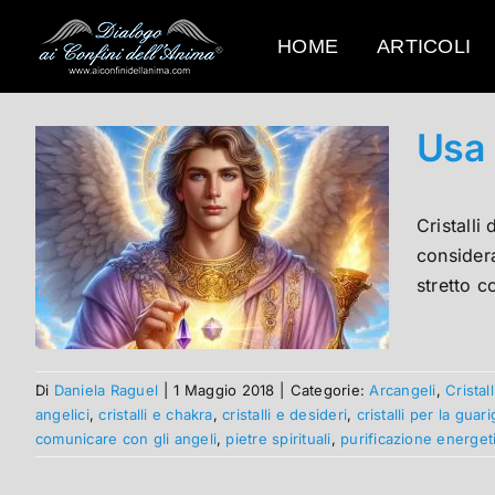
Salta
al
HOME
ARTICOLI
contenuto
Usa 
Cristalli
considera
stretto c
Di
Daniela Raguel
|
1 Maggio 2018
|
Categorie:
Arcangeli
,
Cristal
angelici
,
cristalli e chakra
,
cristalli e desideri
,
cristalli per la guar
comunicare con gli angeli
,
pietre spirituali
,
purificazione energet