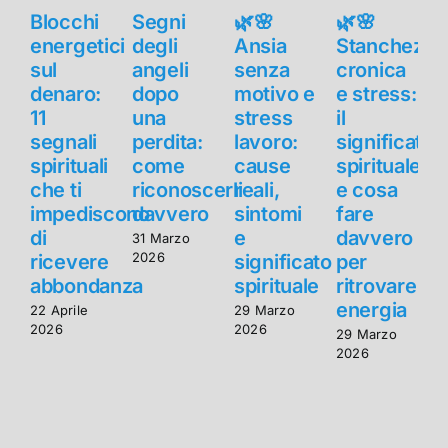
Blocchi
Segni
🌿🌸
🌿🌸
B
energetici
degli
Ansia
Stanchezza
e
sul
angeli
senza
cronica
s
denaro:
dopo
motivo e
e stress:
11
una
stress
il
1
segnali
perdita:
lavoro:
significato
s
spirituali
come
cause
spirituale
s
che ti
riconoscerli
reali,
e cosa
c
impediscono
davvero
sintomi
fare
di
e
davvero
d
31 Marzo
2026
ricevere
significato
per
r
abbondanza
spirituale
ritrovare
energia
22 Aprile
29 Marzo
2
2026
2026
2
29 Marzo
2026