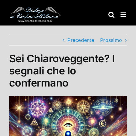
Salta
al
contenuto
Precedente
Prossimo
Sei Chiaroveggente? I
segnali che lo
confermano