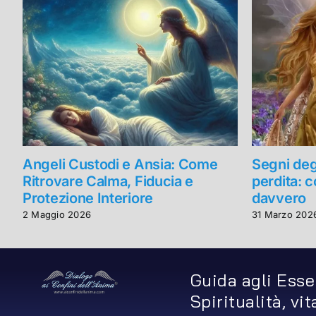
Angeli Custodi e Ansia: Come
Segni deg
Ritrovare Calma, Fiducia e
perdita: 
Protezione Interiore
davvero
2 Maggio 2026
31 Marzo 202
Guida agli Esse
Spiritualità, vi