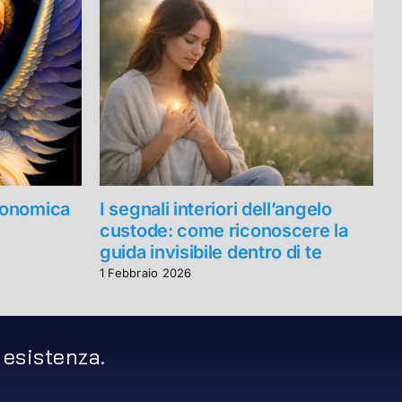
Economica
I segnali interiori dell’angelo
A
custode: come riconoscere la
R
guida invisibile dentro di te
P
1 Febbraio 2026
2
 esistenza.