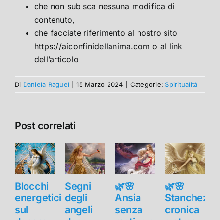
che non subisca nessuna modifica di
contenuto,
che facciate riferimento al nostro sito
https://aiconfinidellanima.com o al link
dell’articolo
Di
Daniela Raguel
|
15 Marzo 2024
|
Categorie:
Spiritualità
Post correlati
Blocchi
Segni
🌿🌸
🌿🌸
B
energetici
degli
Ansia
Stanchezza
e
sul
angeli
senza
cronica
s