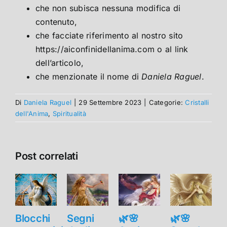
che non subisca nessuna modifica di
contenuto,
che facciate riferimento al nostro sito
https://aiconfinidellanima.com o al link
dell’articolo,
che menzionate il nome di
Daniela Raguel
.
Di
Daniela Raguel
|
29 Settembre 2023
|
Categorie:
Cristalli
dell'Anima
,
Spiritualità
Post correlati
Blocchi
Segni
🌿🌸
🌿🌸
B