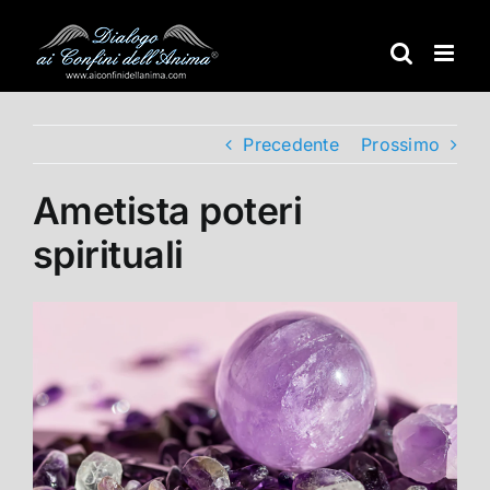
Salta
al
contenuto
Precedente
Prossimo
Ametista poteri
spirituali