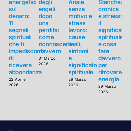
energetici
degli
Ansia
Stanchezza
e
sul
angeli
senza
cronica
s
denaro:
dopo
motivo e
e stress:
11
una
stress
il
1
segnali
perdita:
lavoro:
significato
s
spirituali
come
cause
spirituale
s
che ti
riconoscerli
reali,
e cosa
c
impediscono
davvero
sintomi
fare
di
e
davvero
d
31 Marzo
2026
ricevere
significato
per
r
abbondanza
spirituale
ritrovare
energia
22 Aprile
29 Marzo
2
2026
2026
2
29 Marzo
2026