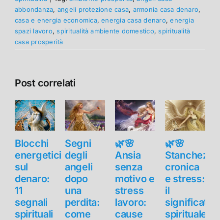
abbondanza
,
angeli protezione casa
,
armonia casa denaro
,
casa e energia economica
,
energia casa denaro
,
energia
spazi lavoro
,
spiritualità ambiente domestico
,
spiritualità
casa prosperità
Post correlati
Blocchi
Segni
🌿🌸
🌿🌸
B
energetici
degli
Ansia
Stanchezza
e
sul
angeli
senza
cronica
s
denaro:
dopo
motivo e
e stress:
11
una
stress
il
1
segnali
perdita:
lavoro:
significato
s
spirituali
come
cause
spirituale
s