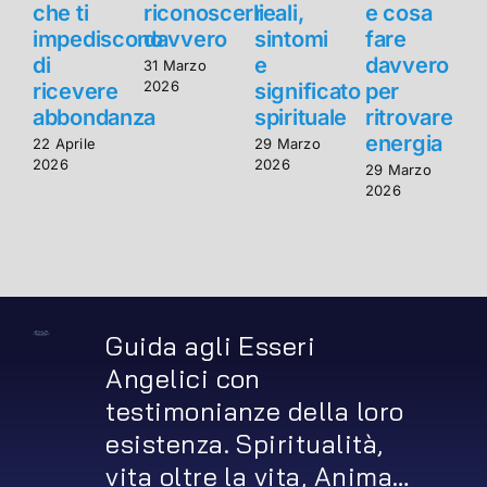
che ti
riconoscerli
reali,
e cosa
c
impediscono
davvero
sintomi
fare
di
e
davvero
d
31 Marzo
2026
ricevere
significato
per
r
abbondanza
spirituale
ritrovare
energia
22 Aprile
29 Marzo
2
2026
2026
2
29 Marzo
2026
Guida agli Esseri
Angelici con
testimonianze della loro
esistenza. Spiritualità,
vita oltre la vita, Anima…