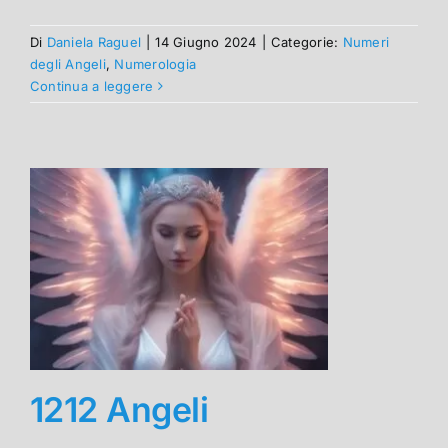
Di
Daniela Raguel
|
14 Giugno 2024
|
Categorie:
Numeri
degli Angeli
,
Numerologia
Continua a leggere
1212 Angeli