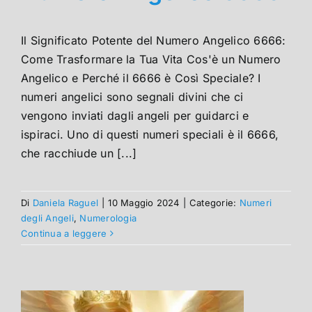
Il Significato Potente del Numero Angelico 6666:
Come Trasformare la Tua Vita Cos'è un Numero
Angelico e Perché il 6666 è Così Speciale? I
numeri angelici sono segnali divini che ci
vengono inviati dagli angeli per guidarci e
ispiraci. Uno di questi numeri speciali è il 6666,
che racchiude un [...]
Di
Daniela Raguel
|
10 Maggio 2024
|
Categorie:
Numeri
degli Angeli
,
Numerologia
Continua a leggere