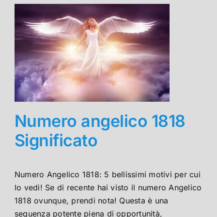
Numero angelico 1818
Significato
Numero Angelico 1818: 5 bellissimi motivi per cui
lo vedi! Se di recente hai visto il numero Angelico
1818 ovunque, prendi nota! Questa è una
sequenza potente piena di opportunità,