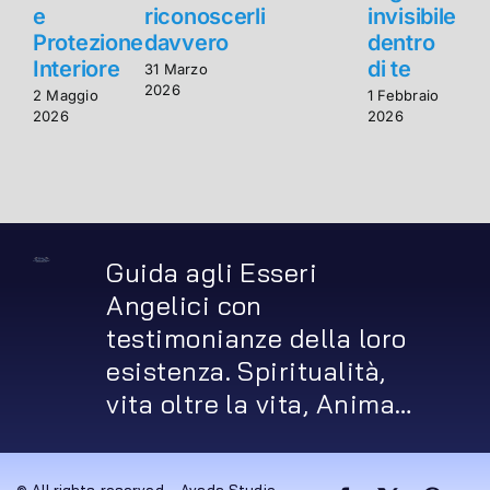
e
riconoscerli
invisibile
Protezione
davvero
dentro
Interiore
di te
I
31 Marzo
2026
2 Maggio
1 Febbraio
2
2026
2026
2
Guida agli Esseri
Angelici con
testimonianze della loro
esistenza. Spiritualità,
vita oltre la vita, Anima…
© All rights reserved. • Avada Studio •