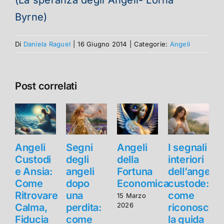
Byrne)
Di
Daniela Raguel
|
16 Giugno 2014
|
Categorie:
Angeli
Post correlati
Angeli
Segni
Angeli
I segnali
Custodi
degli
della
interiori
e Ansia:
angeli
Fortuna
dell’angelo
e
Come
dopo
Economica
custode:
Ritrovare
una
come
R
15 Marzo
2026
Calma,
perdita:
riconoscer
Fiducia
come
la guida
F