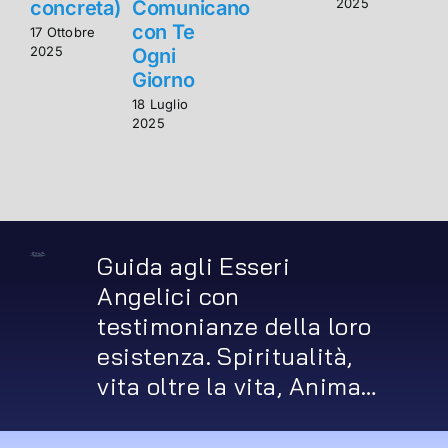
2025
concreta)
Comunicano
con Te
17 Ottobre
1
2025
2
Ogni
Giorno
18 Luglio
2025
Guida agli Esseri
Angelici con
testimonianze della loro
esistenza. Spiritualità,
vita oltre la vita, Anima…