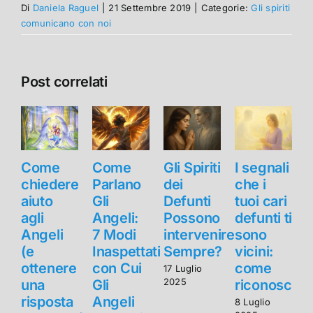
Di
Daniela Raguel
|
21 Settembre 2019
|
Categorie:
Gli spiriti
comunicano con noi
Post correlati
Come
Come
Gli Spiriti
I segnali
chiedere
Parlano
dei
che i
aiuto
Gli
Defunti
tuoi cari
a
agli
Angeli:
Possono
defunti ti
a
Angeli
7 Modi
intervenire
sono
(e
Inaspettati
Sempre?
vicini:
(
ottenere
con Cui
come
o
17 Luglio
2025
una
Gli
riconoscerli
risposta
Angeli
r
8 Luglio