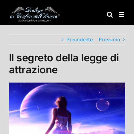
Salta
al
contenuto
Precedente
Prossimo
Il segreto della legge di
attrazione