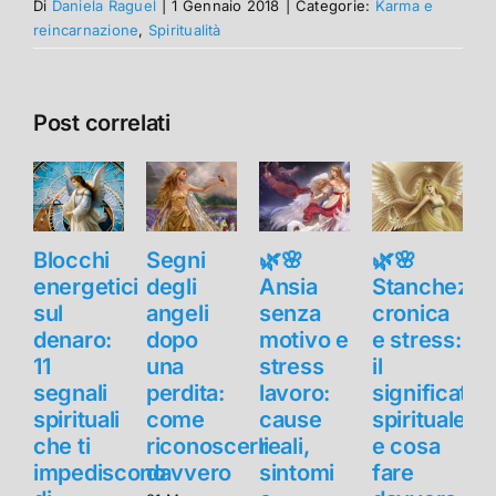
Di
Daniela Raguel
|
1 Gennaio 2018
|
Categorie:
Karma e
reincarnazione
,
Spiritualità
Post correlati
Blocchi
Segni
🌿🌸
🌿🌸
B
energetici
degli
Ansia
Stanchezza
e
sul
angeli
senza
cronica
s
denaro:
dopo
motivo e
e stress:
11
una
stress
il
1
segnali
perdita:
lavoro:
significato
s
spirituali
come
cause
spirituale
s
che ti
riconoscerli
reali,
e cosa
c
impediscono
davvero
sintomi
fare