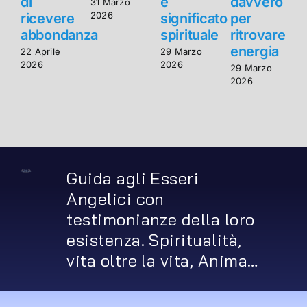
di
e
davvero
d
31 Marzo
2026
ricevere
significato
per
r
abbondanza
spirituale
ritrovare
energia
22 Aprile
29 Marzo
2
2026
2026
2
29 Marzo
2026
Guida agli Esseri
Angelici con
testimonianze della loro
esistenza. Spiritualità,
vita oltre la vita, Anima…